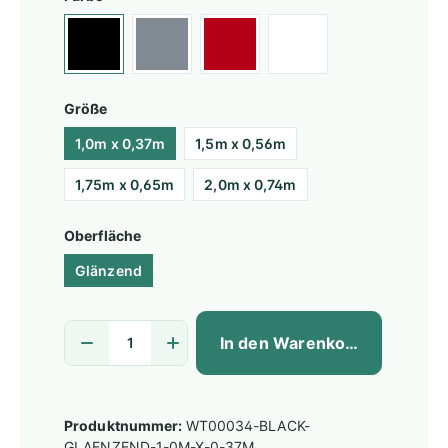
Größe
1,0m x 0,37m
1,5m x 0,56m
1,75m x 0,65m
2,0m x 0,74m
Oberfläche
Glänzend
In den Warenkorb
Produktnummer:
WT00034-BLACK-
GLAENZEND-1-0M-X-0-37M