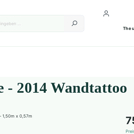
The u
e - 2014 Wandtattoo
7
Prei