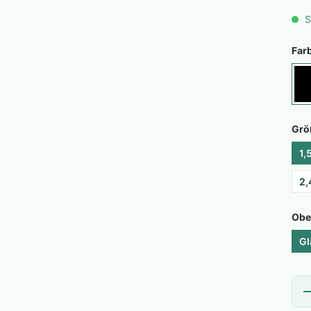
S
Far
Grö
1,
2,
Obe
Gl