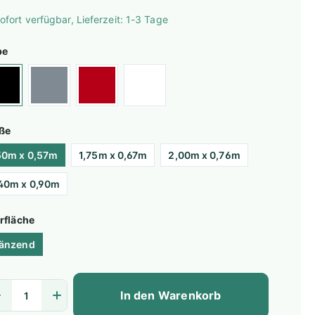
ofort verfügbar, Lieferzeit: 1-3 Tage
be
ße
50m x 0,57m
1,75m x 0,67m
2,00m x 0,76m
40m x 0,90m
rfläche
änzend
In den Warenkorb