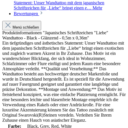
Statement: Unser Wandtattoo mit dem japanischen
Schriftzeichen für „Liebe“ bringt einen e…
Mehr
Bewertungen
Menü schließen
Produktinformationen "Japanisches Schriftzeichen "Liebe"
Wandtattoo - Black - Glänzend - 0,5m x 0,36m"
Ein tiefgründiges und ästhetisches Statement: Unser Wandtattoo mit
dem japanischen Schriftzeichen für „Liebe“ bringt einen exotischen
und zugleich warmen Akzent in Ihr Zuhause. Das Motiv ist ein
wunderschöner Blickfang, der sich ideal in Wohnzimmer,
Schlafzimmer oder Flure einfügt und jedem Raum eine besondere
Atmosphäre verleiht. **Qualität und Verarbeitung:** Das
Wandtattoo besteht aus hochwertiger deutscher Markenfolie und
wurde in Deutschland hergestellt. Es ist speziell für die Anwendung
auf rauer Fasergrund geeignet und garantiert eine langlebige und
präzise Dekoration. **Montage und Anwendung:** Das Motiv ist
freistehend konzipiert, was eine einfache Platzierung ermöglicht. Für
eine besonders leichte und blasenfreie Montage empfehle ich die
Verwendung eines Rakels oder einer Andrückrolle. Für eine
luxuriöse Akzentuierung können Sie das Tattoo zusätzlich mit
Original Swarovski(R)Steinen veredeln. Verleihen Sie Ihrem
Zuhause einen Hauch von asiatischer Eleganz.
Farbe:
Black
, Grey
, Red
, White